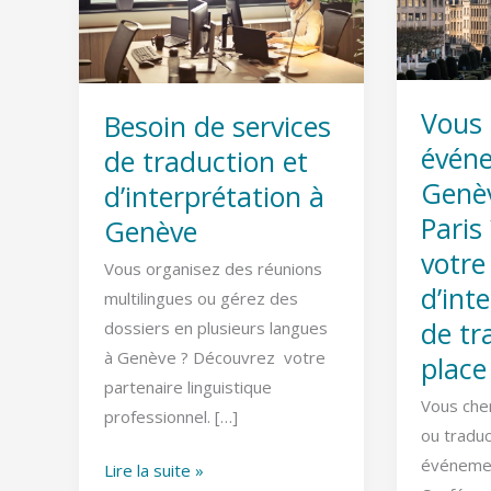
de
événeme
traduction
à
et
Genève
d’interprétation
depuis
Vous 
Besoin de services
à
Paris
évén
de traduction et
Genève
?
Genè
d’interprétation à
Trouvez
Paris
Genève
votre
votre
agence
Vous organisez des réunions
d’interpr
d’int
multilingues ou gérez des
et
de tr
dossiers en plusieurs langues
de
à Genève ? Découvrez votre
place
traductio
partenaire linguistique
sur
Vous che
professionnel. […]
place
ou tradu
événeme
Lire la suite »