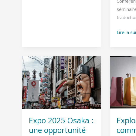
Conféren
séminair
traductio
Lire la su
Expo
Explosio
2025
du
Osaka
commerc
:
en
une
ligne
opportunité
à
unique
Genève
Expo 2025 Osaka :
Explo
pour
une opportunité
comm
les