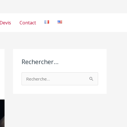
Devis
Contact
Rechercher…
R
e
c
h
e
r