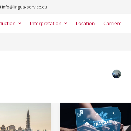
info@lingua-service.eu
duction
Interprétation
Location
Carrière
Traduction
z
certifiée
à