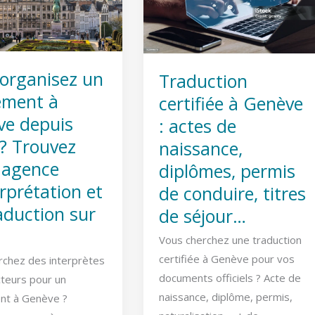
nt
Genève
:
actes
de
organisez un
Traduction
naissance,
ement à
certifiée à Genève
diplômes,
ve depuis
: actes de
permis
 ? Trouvez
naissance,
de
 agence
conduire,
diplômes, permis
étation
titres
erprétation et
de conduire, titres
de
aduction sur
de séjour…
séjour…
Vous cherchez une traduction
n
certifiée à Genève pour vos
rchez des interprètes
documents officiels ? Acte de
cteurs pour un
naissance, diplôme, permis,
nt à Genève ?