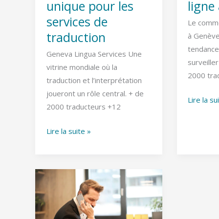
unique pour les
ligne
services
services de
de
Le comme
traduction
traduction
à Genève
tendanc
Geneva Lingua Services Une
surveille
vitrine mondiale où la
2000 tra
traduction et l’interprétation
joueront un rôle central. + de
Lire la su
2000 traducteurs +12
Lire la suite »
Comment
vendre
à