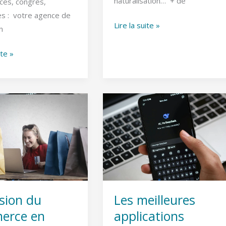
naturalisation… + de
ces, congrès,
es : votre agence de
Lire la suite »
n
ite »
n
Les
meilleures
e
applications
gratuites
en
2025
sion du
Les meilleures
erce en
applications